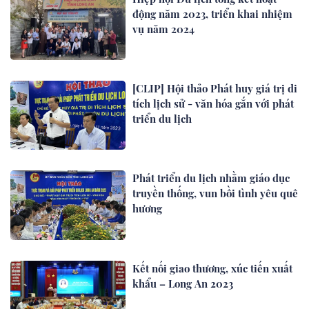
động năm 2023, triển khai nhiệm
vụ năm 2024
[CLIP] Hội thảo Phát huy giá trị di
tích lịch sử - văn hóa gắn với phát
triển du lịch
Phát triển du lịch nhằm giáo dục
truyền thống, vun bồi tình yêu quê
hương
Kết nối giao thương, xúc tiến xuất
khẩu – Long An 2023