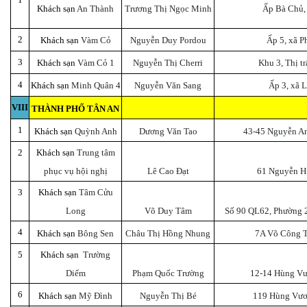
Khách sạn
An Thành
Trương Thị Ngọc Minh
Ấp Bà Chủ,
2
Khách sạn
Vàm Cỏ
Nguyễn Duy Pordou
Ấp 5, xã 
3
Khách sạn
Vàm Cỏ 1
Nguyễn Thị Cherri
Khu 3, Thị t
4
Khách sạn
Minh Quân 4
Nguyễn Văn Sang
Ấp 3, xã 
VIII
THÀNH PHỐ TÂN AN
1
Khách sạn
Quỳnh Anh
Dương Văn Tao
43-45 Nguyễn An
2
Khách sạn
Trung tâm
phục vụ hội nghị
Lê Cao Đạt
61 Nguyễn H
3
Khách sạn
Tâm Cửu
Long
Võ Duy Tâm
Số 90 QL62, Phường 2
4
Khách sạn
Bông Sen
Châu Thị Hồng Nhung
7A Võ Công T
5
Khách sạn
Trường
Diểm
Phạm Quốc Trường
12-14 Hùng Vư
6
Khách sạn
Mỹ Đình
Nguyễn Thị Bé
119 Hùng Vươ