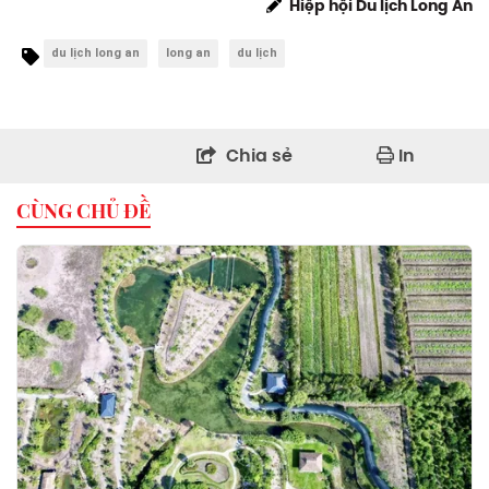
Hiệp hội Du lịch Long An
du lịch long an
long an
du lịch
Chia sẻ
In
CÙNG CHỦ ĐỀ