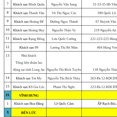
7
Khách sạn
Minh Quân
Nguyễn Văn Sang
31-33-35 Hồ Văn
8
Khách sạn
Thanh Vân
Võ Thị Ngọc Cúc
390 Quốc Lộ 
9
Khách sạn
Hoàng Đế
Đường Ngọc Thành
67 Huỳnh Văn 
10
Khách sạn
Hoàng Huy
Nguyễn Thảo Vy
219 Nguyễn An 
11
Khách sạn
Rạng Đông
Lưu Quốc Cường
221-223-225 Hùng
12
Khách sạn
99
Lương Thị Bé Năm
464 Hùng Vươ
13
Nhà khách
Tổng liên đoàn lao
động tại tỉnh Long An
Nguyễn Thị Bích Tuyền
139 Nguyễn Thái
14
Khách sạn
Trà My
Nguyễn Thị Bích Thủy
263-Đs.12-KDCĐT
15
Khách sạn
KS Gia Lộc
Phạm Thị Nghị
223-Đs.12-KDCĐT
IX
VĨNH HƯNG
1
Khách sạn Hoa Đăng
Lê Quốc Cảm
ẤP Rạch Bùi,
X
BẾN LỨC