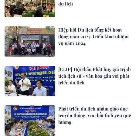
du lịch
Hiệp hội Du lịch tổng kết hoạt
động năm 2023, triển khai nhiệm
vụ năm 2024
[CLIP] Hội thảo Phát huy giá trị di
tích lịch sử - văn hóa gắn với phát
triển du lịch
Phát triển du lịch nhằm giáo dục
truyền thống, vun bồi tình yêu quê
hương