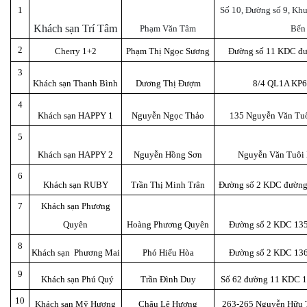
1
Số 10, Đường số 9, Khu
Khách sạn Trí Tâm
Phạm Văn Tâm
Bến
2
Cherry 1+2
Phạm Thị Ngọc Sương
Đường số 11 KDC đư
3
Khách sạn Thanh Bình
Dương Thị Đượm
8/4 QL1A KP6
4
Khách sạn
HAPPY 1
Nguyễn Ngọc Thảo
135 Nguyễn Văn Tuô
5
Khách sạn
HAPPY 2
Nguyễn Hồng Sơn
Nguyễn Văn Tuôi 
6
Khách sạn
RUBY
Trần Thị Minh Trân
Đường số 2 KDC đường
7
Khách sạn
Phương
Quyên
Hoàng Phương Quyên
Đường số 2 KDC 135
8
Khách sạn Phương Mai
Phó Hiếu Hòa
Đường số 2 KDC 136
9
Khách sạn Phú Quý
Trần Đình Duy
Số 62 đường 11 KDC 1
10
Khách sạn
Mỹ Hương
Châu Lệ Hương
263-265 Nguyễn Hữu 