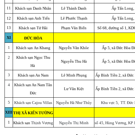
11
Khách sạn
Danh Nhân
Lê Thành Danh
Ấp Tấn Long,
12
Khách sạn
Anh Tiến
Lê Phước Thạnh
Ấp Tấn Long,
13
Khách sạn
Tứ Hải
Phạm Văn Biển
Số 68, đường số 1, KDC
XI
ĐỨC HÒA
1
Khách sạn An Khang
Nguyễn Văn Khỏe
Ấp 5, xã Đức Hòa Đ
2
Khách sạn Ngọc Thu
Nguyễn Thu Hà
Ấp 5, xã Đức Hòa Đ
Hà
3
Khách sạn An Nam
Lê Minh Phụng
Ấp Bình Tiền 2, xã Đức
4
Khách sạn An Nam Tân
Lư Văn Kiệt
Ấp Bình Tiền 2, xã Đức
Đức
5
Khách sạn Cajou Villas
Nguyễn Hà Như Thủy
Khu vực 5, TT. Đức
XIII
THỊ XÃ KIẾN TƯỜNG
1
Khách sạn
Thịnh Vượng
Nguyễn Thị Minh
số 45, Hùng Vương, KP 1