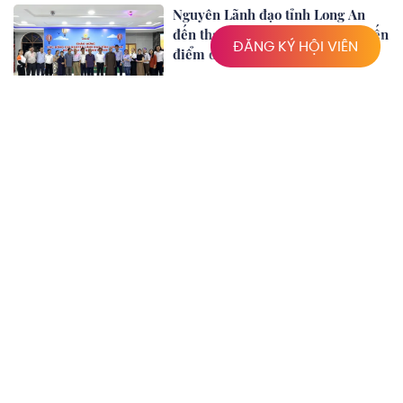
Nguyên Lãnh đạo tỉnh Long An
đến tham quan, khảo sát các tuyến
ĐĂNG KÝ HỘI VIÊN
điểm du lịch
Tour du lịch Xứ Tràm Thơm
Tour du lịch Ký Sự Hàng Cau
Tour du lịch Cánh Đồng Bất Tận -
Đắm mình giữa rừng tràm bạt