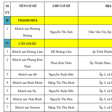
Số
TÊN CƠ SỞ
CHỦ CƠ SỞ
ĐỊA
TT
II
THẠNH HÓA
1
Khách sạn Phượng
Nguyễn Thị Ánh
Trần Văn Trà, Kp
Hoàng
IV
CẦN GIUỘC
1
Khách sạn Hoàng Lâm
Đỗ Hoàng Lâm
ấp Vĩnh Phước
2
Khách sạn Phụng Kim
Phan Kim Thảo
Ấp Thuận Nam, 
Thảo
3
Khách sạn 68
Nguyễn Xuân Đức
Ấp 3, xã
4
Khách sạn Bình Minh
Đặng Thị Thu Hoài
Ấp 3, xã
5
Khách sạn Ny
Nguyễn Xuân Đức
Ấp 3, xã
6
Khách sạn Thái Bình
Nguyễn Thị Hóa
Ấp 3, xã
7
Khách sạn Sunrise
Đặng Thị Thu Hoài
Ấp 3, xã