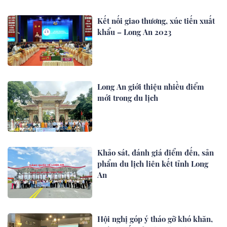
Kết nối giao thương, xúc tiến xuất
khẩu – Long An 2023
Long An giới thiệu nhiều điểm
mới trong du lịch
Khảo sát, đánh giá điểm đến, sản
phẩm du lịch liên kết tỉnh Long
An
Hội nghị góp ý tháo gỡ khó khăn,