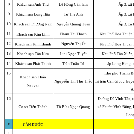
8
Khách sạn Anh Thư
Lê Hồng Cẩm Em
Ấp 3, xã
9
Khách sạn Long Hậu
Từ Thế Anh
Ấp 3, xã
10
Khách sạn Phương Nam
Nguyễn Quang Tuấn
Ấp 3, xã
11
Phạm Thị Thạch
Khu Phố Hòa Thuận I
Khách sạn Kim Linh
12
Nguyễn Thị Út
Khách sạn Kim Khánh
Khu Phố Hòa Thuận I
13
Khách sạn Tân Kim
Lưu Ngọc Tuyết
Khu Phố Tân Xuân, 
14
Khách sạn Phát Thịnh
Trần Tuấn Tú
ấp Long Hưng, 
15
Khu phố Thanh Ba
Khách sạn Thảo
Nguyêễn Thị Thu Thảo
thị trấn Cần Giuộc, huy
Nguyên
A
16
Đường Đê Vĩnh Tân, t
Cơ sở Tiến Thành
Tô Bửu Ngọc Quang
xã Phước Vĩnh Đông, 
Long
V
CẦN ĐƯỚC
1