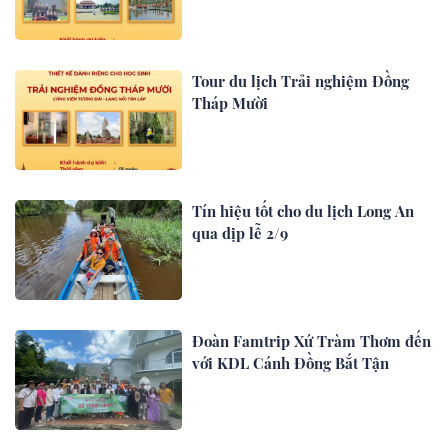
Tour du lịch Trải nghiệm Đồng
Tháp Mười
Tín hiệu tốt cho du lịch Long An
qua dịp lễ 2/9
Đoàn Famtrip Xứ Tràm Thơm đến
với KDL Cánh Đồng Bắt Tận