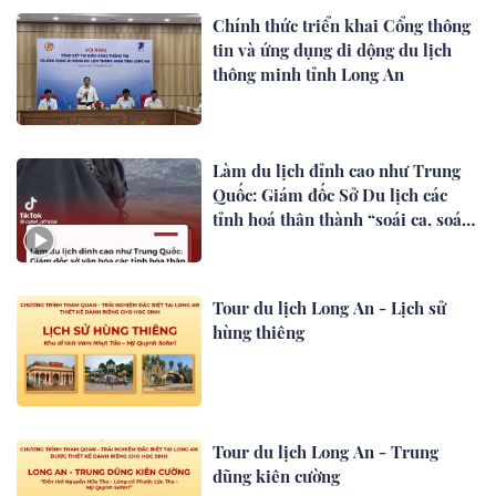
Chính thức triển khai Cổng thông
tin và ứng dụng di dộng du lịch
thông minh tỉnh Long An
Làm du lịch đỉnh cao như Trung
Quốc: Giám đốc Sở Du lịch các
tỉnh hoá thân thành “soái ca, soái
tỷ”, sở hữu tài khoản tiktok triệu
view
Tour du lịch Long An - Lịch sử
hùng thiêng
Tour du lịch Long An - Trung
dũng kiên cường