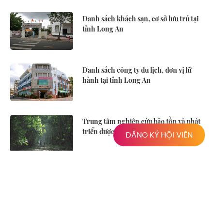
Danh sách khách sạn, cơ sở lưu trú tại
tỉnh Long An
Danh sách công ty du lịch, đơn vị lữ
hành tại tỉnh Long An
Trung tâm nghiên cứu bảo tồn và phát
triển dược liệu Đồng Tháp Mười
ĐĂNG KÝ HỘI VIÊN
Về Tân An thăm những công trình văn
hóa, di tích lịch sử