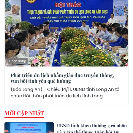
Hoạt động
Phát triển du lịch nhằm giáo dục truyền thống,
vun bồi tình yêu quê hương
(Báo Long An) - Chiều 14/11, UBND tỉnh Long An tổ
chức Hội thảo phát triển du lịch tỉnh Long...
MỚI CẬP NHẬT
UBND tỉnh khen thưởng 3 cá nhân
và 2 tập thể thuộc Hiệp hội Du