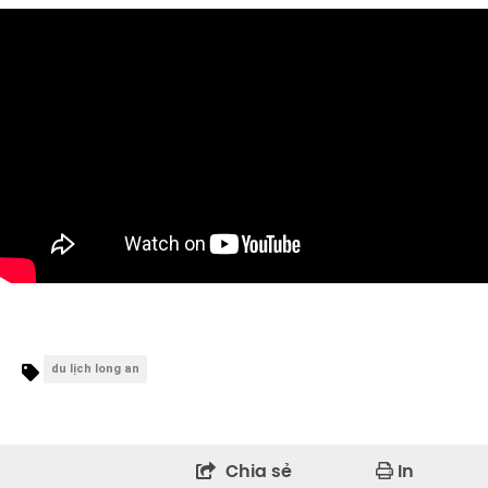
du lịch long an
Chia sẻ
In