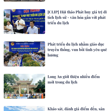
[CLIP] Hội thảo Phát huy giá trị di
tích lịch sử - văn hóa gắn với phát
triển du lịch
Phát triển du lịch nhằm giáo dục
truyền thống, vun bồi tình yêu quê
hương
Long An giới thiệu nhiều điểm
mới trong du lịch
Khảo sát, đánh giá điểm đến, sản